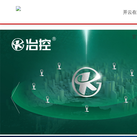
开云在线登录官网
开云在
官