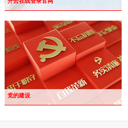
开云在线登录官网
党的建设