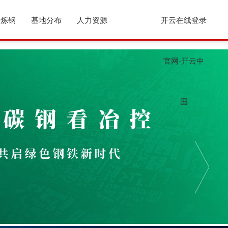
炉炼钢
基地分布
人力资源
开云在线登录
官网-开云中
国