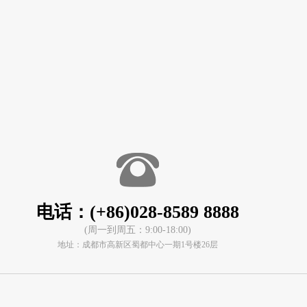
电话：(+86)028-8589 8888
(周一到周五：9:00-18:00)
地址：成都市高新区蜀都中心一期1号楼26层