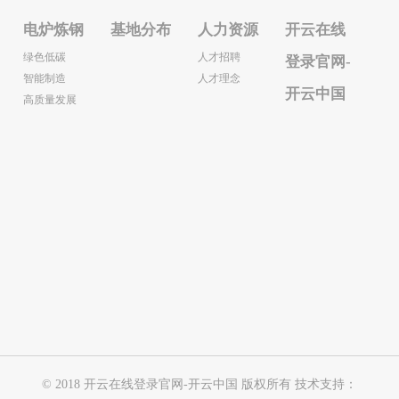
电炉炼钢
基地分布
人力资源
开云在线
绿色低碳
人才招聘
登录官网-
智能制造
人才理念
开云中国
高质量发展
© 2018 开云在线登录官网-开云中国 版权所有 技术支持：