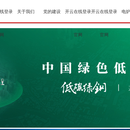
线登录
关于我们
党的建设
开云在线登录
开云在线登录
电
网
官网
官网