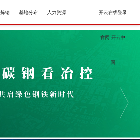
炉炼钢
基地分布
人力资源
开云在线登录
官网-开云中
国