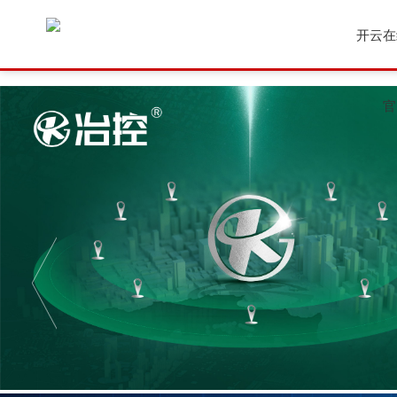
开云在线登录官网
开云在
官